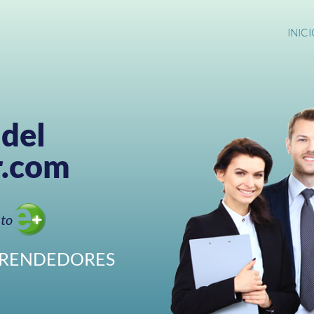
INICI
 del
r.com
nto
MPRENDEDORES