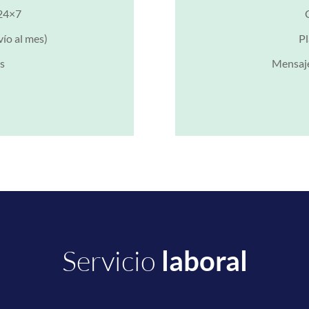
 24×7
vío al mes)
Pl
as
Mensajer
Servicio
laboral