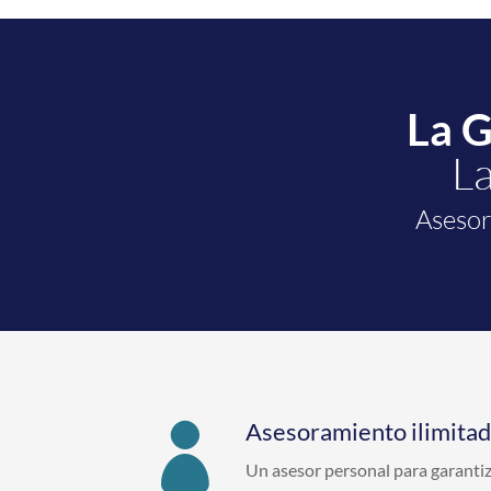
La 
La
Asesor
Asesoramiento ilimita

Un asesor personal para garanti