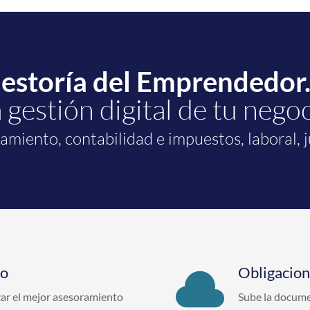
Gestoría del Emprendedor
 gestión digital de tu nego
amiento, contabilidad e impuestos, laboral, j
do
Obligacione

zar el mejor asesoramiento
Sube la docume