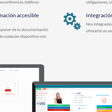
deoconferencia, teléfono
obligaciones, si
mación accesible
Integració

Nos integramos
isponer de tu documentación
ofrecerte un se
e cualquier dispositivo con